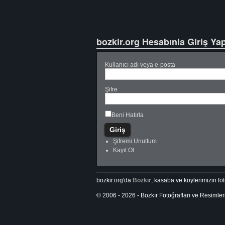
bozkir.org Hesabınla Giriş Ya
Kullanıcı adı veya e-posta
Şifre
Beni Hatırla
Şifremi Unuttum
Kayıt Ol
bozkir.org'da
Bozkır
, kasaba ve köylerimizin foto
© 2006 - 2026 - Bozkır Fotoğrafları ve Resimler