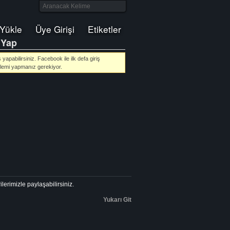
 Yükle
Üye Girişi
Etiketler
 Yap
yapabilirsiniz. Facebook ile ilk defa giriş
lemi yapmanız gerekiyor.
ilerimizle paylaşabilirsiniz.
Yukarı Git