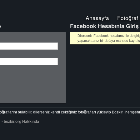
Anasayfa
Fotoğraf
p
Facebook Hesabınla Giriş
Dilerseniz Facebook hesabınız ile de giriş 
yapacaksanız bir defaya mahsus kayıt iş
ğraflarını bulabilir, dilerseniz kendi çektiğiniz fotoğrafları yükleyip Bozkırlı hemşehr
i -
bozkir.org Hakkında